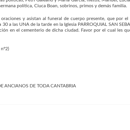
as políticas, Petri Galeano y María García; nietos, Manuel, Lucía
ermana política, Ciuca Boan, sobrinos, primos y demás familia.
aciones y asistan al funeral de cuerpo presente, que por el
ía 30 a las UNA de la tarde en la Iglesia PARROQUIAL SAN SE
ón en el cementerio de dicha ciudad. Favor por el cual les q
nº2)
 DE ANCIANOS DE TODA CANTABRIA