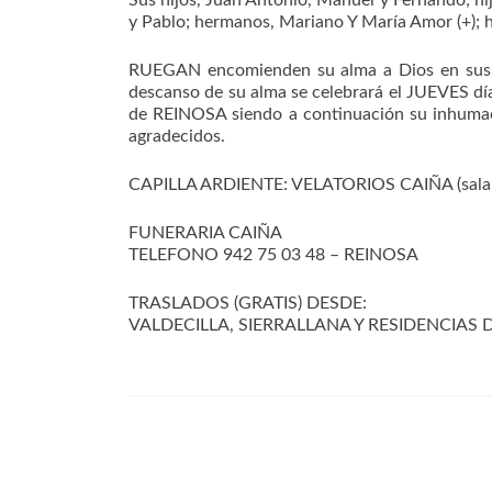
Sus hijos, Juan Antonio, Manuel y Fernando; hij
y Pablo; hermanos, Mariano Y María Amor (+); h
RUEGAN encomienden su alma a Dios en sus or
descanso de su alma se celebrará el JUEVES d
de REINOSA siendo a continuación su inhumaci
agradecidos.
CAPILLA ARDIENTE: VELATORIOS CAIÑA (sala 
FUNERARIA CAIÑA
TELEFONO 942 75 03 48 – REINOSA
TRASLADOS (GRATIS) DESDE:
VALDECILLA, SIERRALLANA Y RESIDENCIAS