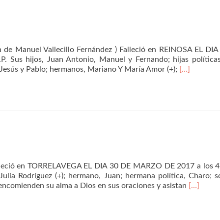
de Manuel Vallecillo Fernández ) Falleció en REINOSA EL DI
Sus hijos, Juan Antonio, Manuel y Fernando; hijas políticas
Leer
 Jesús y Pablo; hermanos, Mariano Y María Amor (+);
[…]
másCarmen
Alonso
Sagüillo
alleció en TORRELAVEGA EL DIA 30 DE MARZO DE 2017 a los 4
ulia Rodríguez (+); hermano, Juan; hermana política, Charo; s
Leer
encomienden su alma a Dios en sus oraciones y asistan
[…]
másPedr
Jesús
Serna