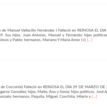
Rodrígue
de Manuel Vallecillo Fernández ) Falleció en REINOSA EL DI
Sus hijos, Juan Antonio, Manuel y Fernando; hijas políticas
Leer
 Jesús y Pablo; hermanos, Mariano Y María Amor (+);
[…]
másCarmen
Alonso
Sagüillo
s de Corconte) Falleció en REINOSA EL DIA 29 DE MARZO DE 
garna González; hijas, Maite, Ana y Sonia; hijos políticos, José 
Leer
Gonzalo; hermanos, Paquita, Miguel, Conchita, Hilario y
[…]
másEnri
González