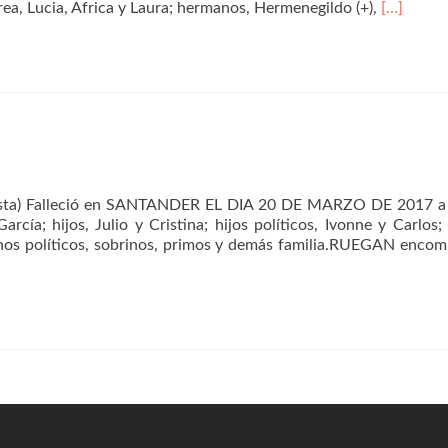
Leer
rea, Lucia, Africa y Laura; hermanos, Hermenegildo (+),
[…]
másCasil
Macho
Gómez
Taxista) Falleció en SANTANDER EL DIA 20 DE MARZO DE 2017 a
cía; hijos, Julio y Cristina; hijos políticos, Ivonne y Carlos; 
nos políticos, sobrinos, primos y demás familia.RUEGAN enco