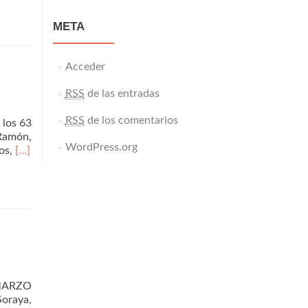
META
Acceder
RSS
de las entradas
RSS
de los comentarios
los 63
 Ramón,
WordPress.org
Leer
nos,
[…]
másFederico
Fernández
del
Pozo
 MARZO
Soraya,