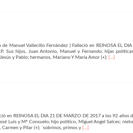
López
de Manuel Vallecillo Fernández ) Falleció en REINOSA EL DI
Sus hijos, Juan Antonio, Manuel y Fernando; hijas políticas
Leer
 Jesús y Pablo; hermanos, Mariano Y María Amor (+);
[…]
másCarmen
Alonso
Sagüillo
leció en REINOSA EL DIA 21 DE MARZO DE 2017 a los 92 años d
osé Luis y Mª Consuelo; hijo político, Miguel Angel Salces; nieto
Leer
, Carmen y Pilar (+); ´sobrinos, primos y
[…]