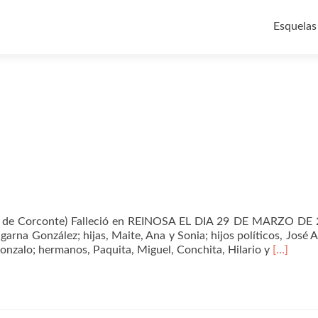
Ir
al
Esquelas
contenid
s de Corconte) Falleció en REINOSA EL DIA 29 DE MARZO DE 
garna González; hijas, Maite, Ana y Sonia; hijos políticos, José 
Leer
Gonzalo; hermanos, Paquita, Miguel, Conchita, Hilario y
[…]
másEnri
González
López