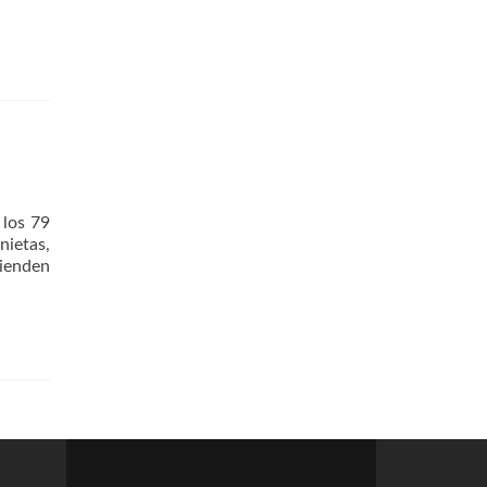
da
 los 79
nietas,
Leer
mienden
másJulio
Valles
Ayuela