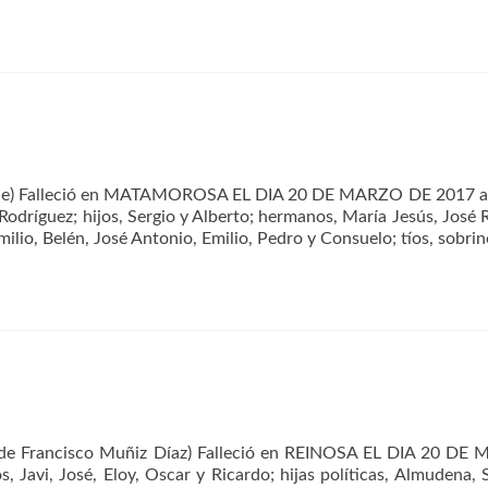
másConsuelo
Gutiérrez
Jorrín
ede) Falleció en MATAMOROSA EL DIA 20 DE MARZO DE 2017 a 
odríguez; hijos, Sergio y Alberto; hermanos, María Jesús, José
lio, Belén, José Antonio, Emilio, Pedro y Consuelo; tíos, sobri
e Francisco Muñiz Díaz) Falleció en REINOSA EL DIA 20 DE
, Javi, José, Eloy, Oscar y Ricardo; hijas políticas, Almudena, 