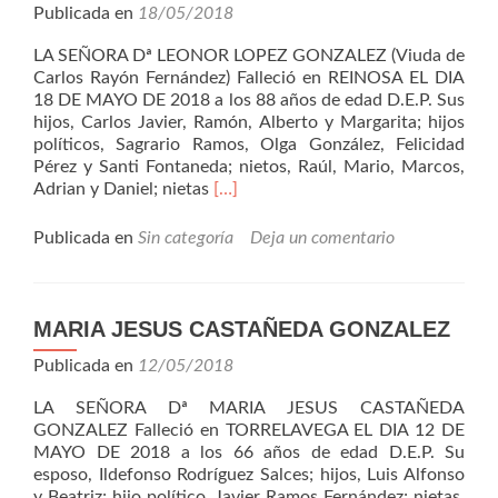
Publicada en
18/05/2018
LA SEÑORA Dª LEONOR LOPEZ GONZALEZ (Viuda de
Carlos Rayón Fernández) Falleció en REINOSA EL DIA
18 DE MAYO DE 2018 a los 88 años de edad D.E.P. Sus
hijos, Carlos Javier, Ramón, Alberto y Margarita; hijos
políticos, Sagrario Ramos, Olga González, Felicidad
Pérez y Santi Fontaneda; nietos, Raúl, Mario, Marcos,
Leer
Adrian y Daniel; nietas
[…]
másLeonor
López
Publicada en
Sin categoría
Deja un comentario
Gónzalez
MARIA JESUS CASTAÑEDA GONZALEZ
Publicada en
12/05/2018
LA SEÑORA Dª MARIA JESUS CASTAÑEDA
GONZALEZ Falleció en TORRELAVEGA EL DIA 12 DE
MAYO DE 2018 a los 66 años de edad D.E.P. Su
esposo, Ildefonso Rodríguez Salces; hijos, Luis Alfonso
y Beatriz; hijo político, Javier Ramos Fernández; nietas,