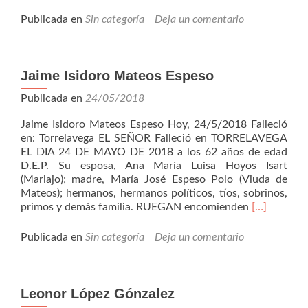
másVicente
Rodríguez
Publicada en
Sin categoría
Deja un comentario
Arribas
Jaime Isidoro Mateos Espeso
Publicada en
24/05/2018
Jaime Isidoro Mateos Espeso Hoy, 24/5/2018 Falleció
en: Torrelavega EL SEÑOR Falleció en TORRELAVEGA
EL DIA 24 DE MAYO DE 2018 a los 62 años de edad
D.E.P. Su esposa, Ana María Luisa Hoyos Isart
(Mariajo); madre, María José Espeso Polo (Viuda de
Mateos); hermanos, hermanos políticos, tíos, sobrinos,
Leer
primos y demás familia. RUEGAN encomienden
[…]
másJaime
Isidoro
Publicada en
Sin categoría
Deja un comentario
Mateos
Espeso
Leonor López Gónzalez