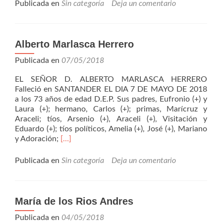
Calderón
Publicada en
Sin categoría
Deja un comentario
Alonso
Alberto Marlasca Herrero
Publicada en
07/05/2018
EL SEÑOR D. ALBERTO MARLASCA HERRERO
Falleció en SANTANDER EL DIA 7 DE MAYO DE 2018
a los 73 años de edad D.E.P. Sus padres, Eufronio (+) y
Laura (+); hermano, Carlos (+); primas, Marícruz y
Araceli; tíos, Arsenio (+), Araceli (+), Visitación y
Eduardo (+); tíos políticos, Amelia (+), José (+), Mariano
Leer
y Adoración;
[…]
másAlberto
Marlasca
Publicada en
Sin categoría
Deja un comentario
Herrero
María de los Rios Andres
Publicada en
04/05/2018