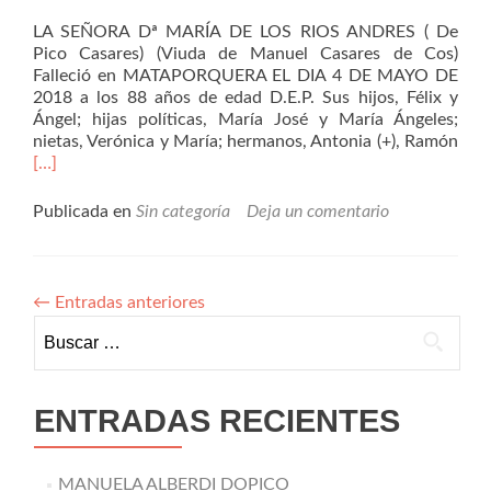
LA SEÑORA Dª MARÍA DE LOS RIOS ANDRES ( De
Pico Casares) (Viuda de Manuel Casares de Cos)
Falleció en MATAPORQUERA EL DIA 4 DE MAYO DE
2018 a los 88 años de edad D.E.P. Sus hijos, Félix y
Ángel; hijas políticas, María José y María Ángeles;
nietas, Verónica y María; hermanos, Antonia (+), Ramón
Leer
[…]
másMaría
de
Publicada en
Sin categoría
Deja un comentario
los
Rios
Andres
←
Entradas anteriores
Buscar:
ENTRADAS RECIENTES
MANUELA ALBERDI DOPICO