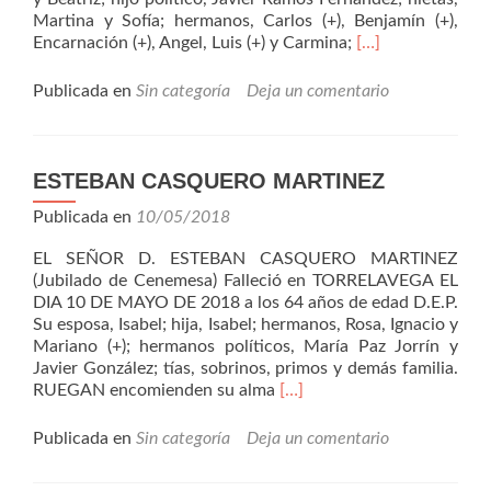
Martina y Sofía; hermanos, Carlos (+), Benjamín (+),
Leer
Encarnación (+), Angel, Luis (+) y Carmina;
[…]
másMARIA
JESUS
Publicada en
Sin categoría
Deja un comentario
CASTAÑEDA
GONZALEZ
ESTEBAN CASQUERO MARTINEZ
Publicada en
10/05/2018
EL SEÑOR D. ESTEBAN CASQUERO MARTINEZ
(Jubilado de Cenemesa) Falleció en TORRELAVEGA EL
DIA 10 DE MAYO DE 2018 a los 64 años de edad D.E.P.
Su esposa, Isabel; hija, Isabel; hermanos, Rosa, Ignacio y
Mariano (+); hermanos políticos, María Paz Jorrín y
Javier González; tías, sobrinos, primos y demás familia.
Leer
RUEGAN encomienden su alma
[…]
másESTEBAN
CASQUERO
Publicada en
Sin categoría
Deja un comentario
MARTINEZ