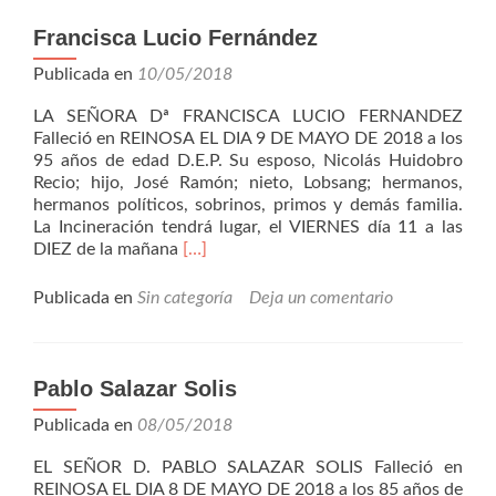
Francisca Lucio Fernández
Publicada en
10/05/2018
LA SEÑORA Dª FRANCISCA LUCIO FERNANDEZ
Falleció en REINOSA EL DIA 9 DE MAYO DE 2018 a los
95 años de edad D.E.P. Su esposo, Nicolás Huidobro
Recio; hijo, José Ramón; nieto, Lobsang; hermanos,
hermanos políticos, sobrinos, primos y demás familia.
La Incineración tendrá lugar, el VIERNES día 11 a las
Leer
DIEZ de la mañana
[…]
másFrancisca
Lucio
Publicada en
Sin categoría
Deja un comentario
Fernández
Pablo Salazar Solis
Publicada en
08/05/2018
EL SEÑOR D. PABLO SALAZAR SOLIS Falleció en
REINOSA EL DIA 8 DE MAYO DE 2018 a los 85 años de