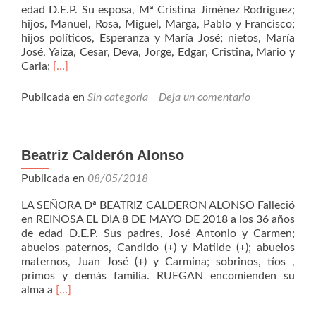
edad D.E.P. Su esposa, Mª Cristina Jiménez Rodríguez;
hijos, Manuel, Rosa, Miguel, Marga, Pablo y Francisco;
hijos políticos, Esperanza y María José; nietos, María
José, Yaiza, Cesar, Deva, Jorge, Edgar, Cristina, Mario y
Leer
Carla;
[…]
másPablo
Salazar
Publicada en
Sin categoría
Deja un comentario
Solis
Beatriz Calderón Alonso
Publicada en
08/05/2018
LA SEÑORA Dª BEATRIZ CALDERON ALONSO Falleció
en REINOSA EL DIA 8 DE MAYO DE 2018 a los 36 años
de edad D.E.P. Sus padres, José Antonio y Carmen;
abuelos paternos, Candido (+) y Matilde (+); abuelos
maternos, Juan José (+) y Carmina; sobrinos, tíos ,
primos y demás familia. RUEGAN encomienden su
Leer
alma a
[…]
másBeatriz