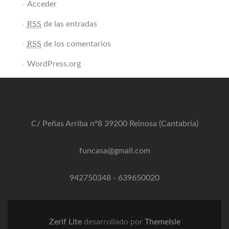
Acceder
RSS
de las entradas
RSS
de los comentarios
WordPress.org
C/ Peñas Arriba nº8 39200 Reinosa (Cantabria)
funcasa@gmail.com
942750348
-
639650020
Zerif Lite
desarrollado por
ThemeIsle