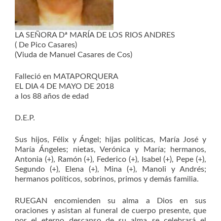
LA SEÑORA Dª MARÍA DE LOS RIOS ANDRES
( De Pico Casares)
(Viuda de Manuel Casares de Cos)
Falleció en MATAPORQUERA
EL DIA 4 DE MAYO DE 2018
a los 88 años de edad
D.E.P.
Sus hijos, Félix y Ángel; hijas políticas, María José y
María Ángeles; nietas, Verónica y María; hermanos,
Antonia (+), Ramón (+), Federico (+), Isabel (+), Pepe (+),
Segundo (+), Elena (+), Mina (+), Manoli y Andrés;
hermanos políticos, sobrinos, primos y demás familia.
RUEGAN encomienden su alma a Dios en sus
oraciones y asistan al funeral de cuerpo presente, que
por el eterno descanso de su alma se celebrará el