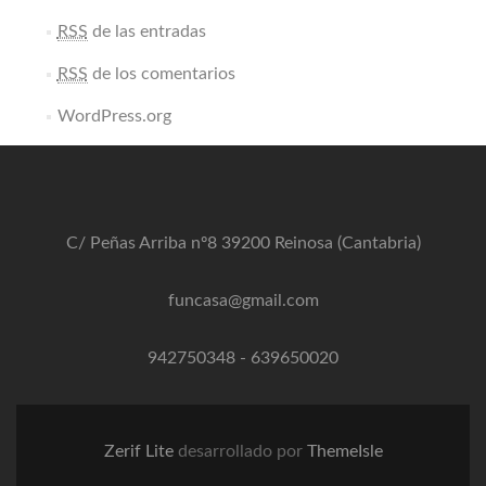
RSS
de las entradas
RSS
de los comentarios
WordPress.org
C/ Peñas Arriba nº8 39200 Reinosa (Cantabria)
funcasa@gmail.com
942750348
-
639650020
Zerif Lite
desarrollado por
ThemeIsle