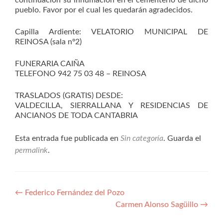
continuación su inhumación en el cementerio de dicho
pueblo. Favor por el cual les quedarán agradecidos.
Capilla Ardiente: VELATORIO MUNICIPAL DE
REINOSA (sala nº2)
FUNERARIA CAIÑA
TELEFONO 942 75 03 48 – REINOSA
TRASLADOS (GRATIS) DESDE:
VALDECILLA, SIERRALLANA Y RESIDENCIAS DE
ANCIANOS DE TODA CANTABRIA
Esta entrada fue publicada en
Sin categoría
. Guarda el
permalink
.
Navegación
←
Federico Fernández del Pozo
Carmen Alonso Sagüillo
→
de