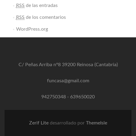
RSS
de las entradas
RSS
de los comentarios
WordPress.org
C/ Peñas Arriba nº8 39200 Reinosa (Cantabria)
funcasa@gmail.com
942750348
-
639650020
Zerif Lite
desarrollado por
ThemeIsle