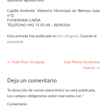
quedarán agradecidos.
Capilla Ardiente: Velatorio Municipal de Reinosa (sala
nº1)
FUNERARIA CAIÑA
TELEFONO 942 75 03 48 – REINOSA
Esta entrada fue publicada en
Sin categoría
. Guarda el
permalink
.
Navegación
←
Fidel Ruiz Orcajada
José María Fernández
Huerta
→
de
entradas
Deja un comentario
Tu dirección de correo electrónico no será publicada.
Los campos obligatorios están marcados con
*
Comentario