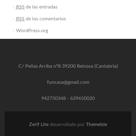
RSS
de las entradas
RSS
de los comentarios
WordPress.org
C/ Peñas Arriba nº8 39200 Reinosa (Cantabria)
funcasa@gmail.com
942750348
-
639650020
Zerif Lite
desarrollado por
ThemeIsle