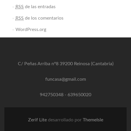
RSS
de las entradas
RSS
de los comentarios
WordPress.org
C/ Peñas Arriba nº8 39200 Reinosa (Cantabria)
funcasa@gmail.com
942750348
-
639650020
Zerif Lite
desarrollado por
ThemeIsle