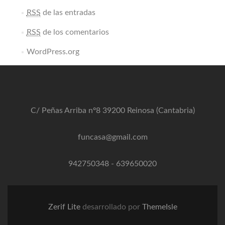
RSS
de las entradas
RSS
de los comentarios
WordPress.org
C/ Peñas Arriba nº8 39200 Reinosa (Cantabria)
funcasa@gmail.com
942750348
-
639650020
Zerif Lite
desarrollado por
ThemeIsle