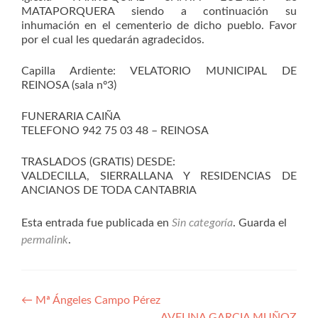
MATAPORQUERA siendo a continuación su
inhumación en el cementerio de dicho pueblo. Favor
por el cual les quedarán agradecidos.
Capilla Ardiente: VELATORIO MUNICIPAL DE
REINOSA (sala nº3)
FUNERARIA CAIÑA
TELEFONO 942 75 03 48 – REINOSA
TRASLADOS (GRATIS) DESDE:
VALDECILLA, SIERRALLANA Y RESIDENCIAS DE
ANCIANOS DE TODA CANTABRIA
Esta entrada fue publicada en
Sin categoría
. Guarda el
permalink
.
Navegación
←
Mª Ángeles Campo Pérez
AVELINA GARCIA MUÑOZ