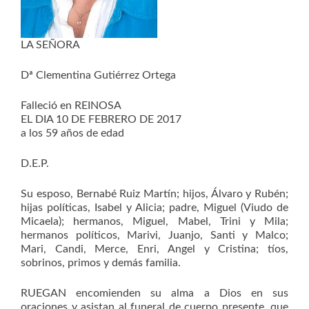
LA SEÑORA
Dª Clementina Gutiérrez Ortega
Falleció en REINOSA
EL DIA 10 DE FEBRERO DE 2017
a los 59 años de edad
D.E.P.
Su esposo, Bernabé Ruiz Martín; hijos, Álvaro y Rubén;
hijas políticas, Isabel y Alicia; padre, Miguel (Viudo de
Micaela); hermanos, Miguel, Mabel, Trini y Mila;
hermanos políticos, Marivi, Juanjo, Santi y Malco;
Mari, Candi, Merce, Enri, Angel y Cristina; tíos,
sobrinos, primos y demás familia.
RUEGAN encomienden su alma a Dios en sus
oraciones y asistan al funeral de cuerpo presente, que