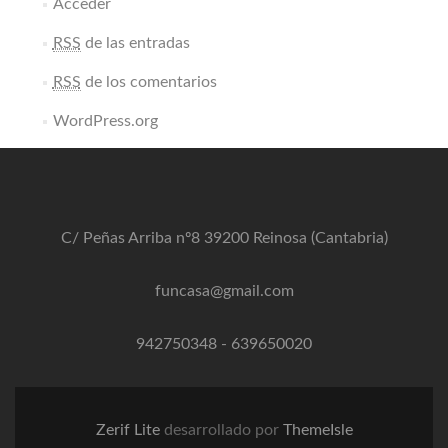
Acceder
RSS
de las entradas
RSS
de los comentarios
WordPress.org
C/ Peñas Arriba nº8 39200 Reinosa (Cantabria)
funcasa@gmail.com
942750348
-
639650020
Zerif Lite
desarrollado por
ThemeIsle