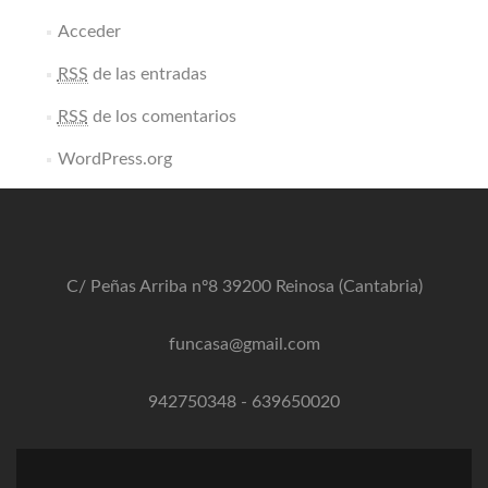
Acceder
RSS
de las entradas
RSS
de los comentarios
WordPress.org
C/ Peñas Arriba nº8 39200 Reinosa (Cantabria)
funcasa@gmail.com
942750348
-
639650020