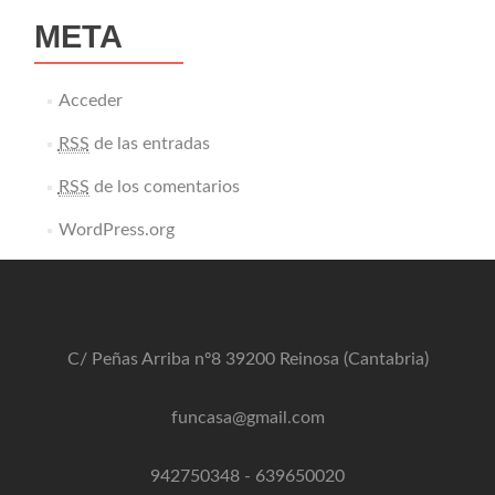
META
Acceder
RSS
de las entradas
RSS
de los comentarios
WordPress.org
C/ Peñas Arriba nº8 39200 Reinosa (Cantabria)
funcasa@gmail.com
942750348
-
639650020