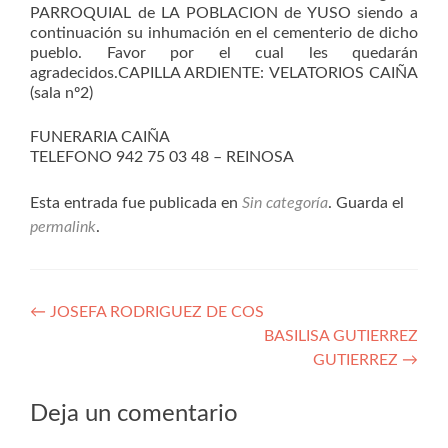
PARROQUIAL de LA POBLACION de YUSO siendo a
continuación su inhumación en el cementerio de dicho
pueblo. Favor por el cual les quedarán
agradecidos.CAPILLA ARDIENTE: VELATORIOS CAIÑA
(sala nº2)
FUNERARIA CAIÑA
TELEFONO 942 75 03 48 – REINOSA
Esta entrada fue publicada en
Sin categoría
. Guarda el
permalink
.
Navegación
←
JOSEFA RODRIGUEZ DE COS
BASILISA GUTIERREZ
de
GUTIERREZ
→
entradas
Deja un comentario