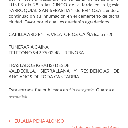
LUNES día 29 a las CINCO de la tarde en la Iglesia
PARROQUIAL SAN SEBASTIAN de REINOSA siendo a
continuación su inhumación en el cementerio de dicha
ciudad. Favor por el cual les quedarán agradecidos.
CAPILLA ARDIENTE: VELATORIOS CAIÑA (sala nº2)
FUNERARIA CAIÑA
TELEFONO 942 75 03 48 – REINOSA
TRASLADOS (GRATIS) DESDE:
VALDECILLA, SIERRALLANA Y RESIDENCIAS DE
ANCIANOS DE TODA CANTABRIA
Esta entrada fue publicada en
Sin categoría
. Guarda el
permalink
.
Navegación
←
EULALIA PEÑA ALONSO
Mª de los Angeles López