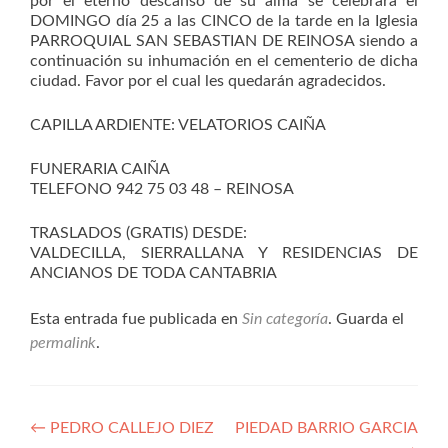
por el eterno descanso de su alma se celebrará el
DOMINGO día 25 a las CINCO de la tarde en la Iglesia
PARROQUIAL SAN SEBASTIAN DE REINOSA siendo a
continuación su inhumación en el cementerio de dicha
ciudad. Favor por el cual les quedarán agradecidos.
CAPILLA ARDIENTE: VELATORIOS CAIÑA
FUNERARIA CAIÑA
TELEFONO 942 75 03 48 – REINOSA
TRASLADOS (GRATIS) DESDE:
VALDECILLA, SIERRALLANA Y RESIDENCIAS DE
ANCIANOS DE TODA CANTABRIA
Esta entrada fue publicada en
Sin categoría
. Guarda el
permalink
.
Navegación
←
PEDRO CALLEJO DIEZ
PIEDAD BARRIO GARCIA