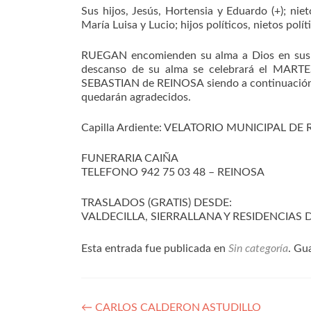
Sus hijos, Jesús, Hortensia y Eduardo (+); niet
María Luisa y Lucio; hijos políticos, nietos polí
RUEGAN encomienden su alma a Dios en sus or
descanso de su alma se celebrará el MART
SEBASTIAN de REINOSA siendo a continuación s
quedarán agradecidos.
Capilla Ardiente: VELATORIO MUNICIPAL DE R
FUNERARIA CAIÑA
TELEFONO 942 75 03 48 – REINOSA
TRASLADOS (GRATIS) DESDE:
VALDECILLA, SIERRALLANA Y RESIDENCIAS
Esta entrada fue publicada en
Sin categoría
. Gu
Navegación
←
CARLOS CALDERON ASTUDILLO