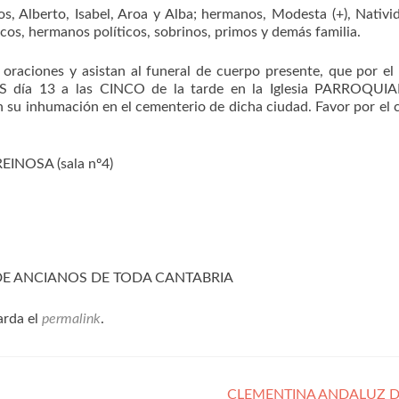
os, Alberto, Isabel, Aroa y Alba; hermanos, Modesta (+), Nativid
ticos, hermanos políticos, sobrinos, primos y demás familia.
aciones y asistan al funeral de cuerpo presente, que por el
ES día 13 a las CINCO de la tarde en la Iglesia PARROQUI
u inhumación en el cementerio de dicha ciudad. Favor por el c
EINOSA (sala nº4)
 DE ANCIANOS DE TODA CANTABRIA
arda el
permalink
.
CLEMENTINA ANDALUZ 