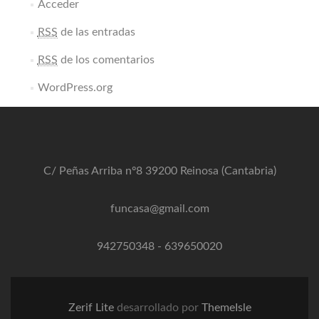
Acceder
RSS
de las entradas
RSS
de los comentarios
WordPress.org
C/ Peñas Arriba nº8 39200 Reinosa (Cantabria)
funcasa@gmail.com
942750348
-
639650020
Zerif Lite
desarrollado por
ThemeIsle