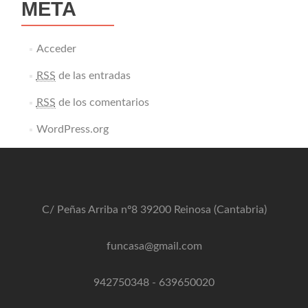
META
Acceder
RSS
de las entradas
RSS
de los comentarios
WordPress.org
C/ Peñas Arriba nº8 39200 Reinosa (Cantabria)
funcasa@gmail.com
942750348
-
639650020