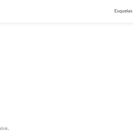
Ir
al
Esquelas
contenid
link
.