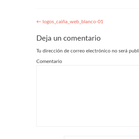
Navegación
←
logos_caiña_web_blanco-01
de
Deja un comentario
entradas
Tu dirección de correo electrónico no será publ
Comentario