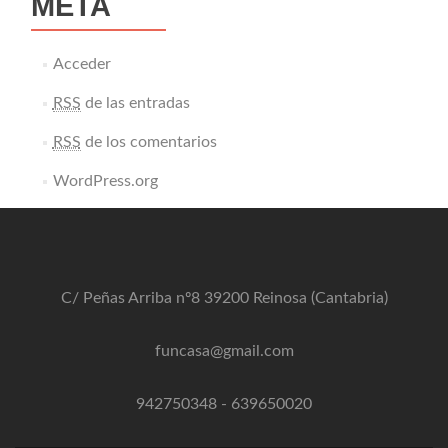
META
Acceder
RSS
de las entradas
RSS
de los comentarios
WordPress.org
C/ Peñas Arriba nº8 39200 Reinosa (Cantabria)
funcasa@gmail.com
942750348
-
639650020