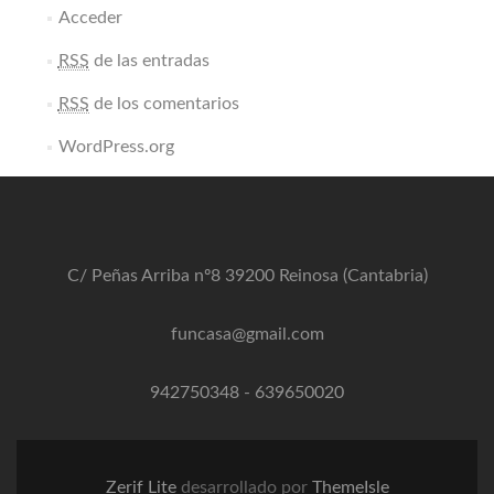
Acceder
RSS
de las entradas
RSS
de los comentarios
WordPress.org
C/ Peñas Arriba nº8 39200 Reinosa (Cantabria)
funcasa@gmail.com
942750348
-
639650020
Zerif Lite
desarrollado por
ThemeIsle