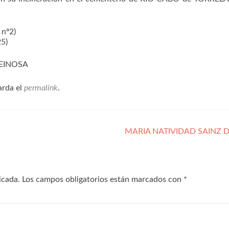
nº2)
25)
REINOSA
arda el
permalink
.
MARIA NATIVIDAD SAINZ 
icada.
Los campos obligatorios están marcados con
*