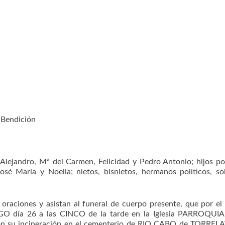
 Bendición
, Alejandro, Mª del Carmen, Felicidad y Pedro Antonio; hijos pol
osé María y Noelia; nietos, bisnietos, hermanos políticos, so
aciones y asistan al funeral de cuerpo presente, que por el
GO día 26 a las CINCO de la tarde en la Iglesia PARROQUI
n su incineración en el cementerio de RIO CABO de TORREL