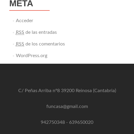
META
Acceder
RSS
de las entradas
RSS
de los comentarios
WordPress.org
C/ Peñas Arriba nº8 39200 Reinosa (Cantabria)
funcasa@gmail.com
942750348
-
639650020