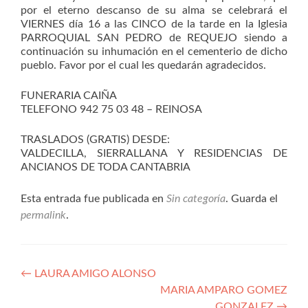
por el eterno descanso de su alma se celebrará el
VIERNES día 16 a las CINCO de la tarde en la Iglesia
PARROQUIAL SAN PEDRO de REQUEJO siendo a
continuación su inhumación en el cementerio de dicho
pueblo. Favor por el cual les quedarán agradecidos.
FUNERARIA CAIÑA
TELEFONO 942 75 03 48 – REINOSA
TRASLADOS (GRATIS) DESDE:
VALDECILLA, SIERRALLANA Y RESIDENCIAS DE
ANCIANOS DE TODA CANTABRIA
Esta entrada fue publicada en
Sin categoría
. Guarda el
permalink
.
Navegación
←
LAURA AMIGO ALONSO
MARIA AMPARO GOMEZ
de
GONZALEZ
→