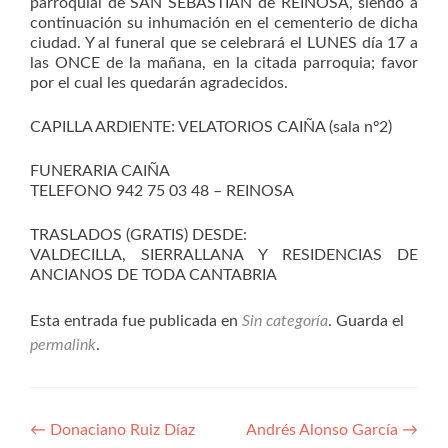
parroquial de SAN SEBASTIAN de REINOSA, siendo a
continuación su inhumación en el cementerio de dicha
ciudad. Y al funeral que se celebrará el LUNES día 17 a
las ONCE de la mañana, en la citada parroquia; favor
por el cual les quedarán agradecidos.
CAPILLA ARDIENTE: VELATORIOS CAIÑA (sala nº2)
FUNERARIA CAIÑA
TELEFONO 942 75 03 48 – REINOSA
TRASLADOS (GRATIS) DESDE:
VALDECILLA, SIERRALLANA Y RESIDENCIAS DE
ANCIANOS DE TODA CANTABRIA
Esta entrada fue publicada en
Sin categoría
. Guarda el
permalink
.
Navegación
←
Donaciano Ruiz Díaz
Andrés Alonso García
→