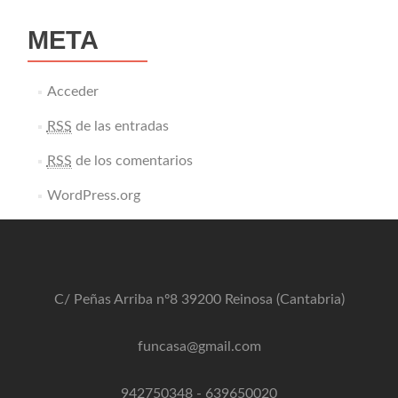
META
Acceder
RSS
de las entradas
RSS
de los comentarios
WordPress.org
C/ Peñas Arriba nº8 39200 Reinosa (Cantabria)
funcasa@gmail.com
942750348
-
639650020