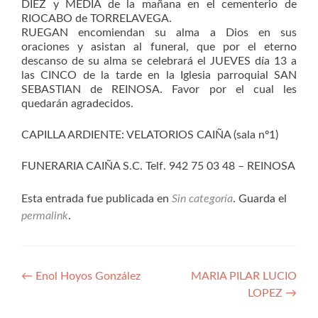
DIEZ y MEDIA de la mañana en el cementerio de
RIOCABO de TORRELAVEGA.
RUEGAN encomiendan su alma a Dios en sus
oraciones y asistan al funeral, que por el eterno
descanso de su alma se celebrará el JUEVES día 13 a
las CINCO de la tarde en la Iglesia parroquial SAN
SEBASTIAN de REINOSA. Favor por el cual les
quedarán agradecidos.
CAPILLA ARDIENTE: VELATORIOS CAIÑA (sala nº1)
FUNERARIA CAIÑA S.C. Telf. 942 75 03 48 – REINOSA
Esta entrada fue publicada en
Sin categoría
. Guarda el
permalink
.
Navegación
←
Enol Hoyos González
MARIA PILAR LUCIO
LOPEZ
→
de