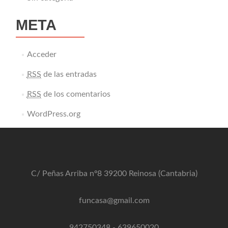
META
Acceder
RSS
de las entradas
RSS
de los comentarios
WordPress.org
C/ Peñas Arriba nº8 39200 Reinosa (Cantabria)
funcasa@gmail.com
942750348
-
639650020