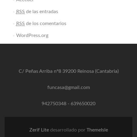
RSS
de las entradas
RSS
de los comentarios
WordPress.org
C/ Peñas Arriba nº8 39200 Reinosa (Cantabria)
funcasa@gmail.com
942750348
-
639650020
Zerif Lite
desarrollado por
ThemeIsle