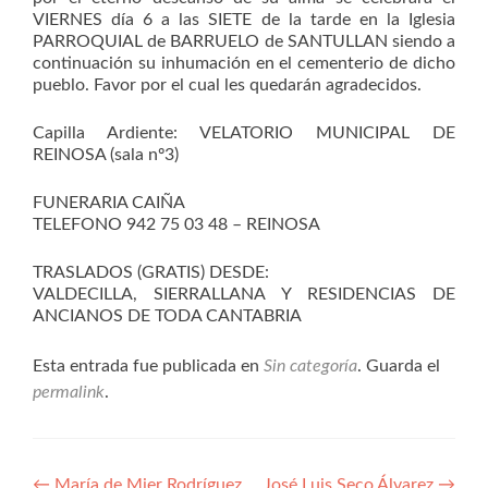
VIERNES día 6 a las SIETE de la tarde en la Iglesia
PARROQUIAL de BARRUELO de SANTULLAN siendo a
continuación su inhumación en el cementerio de dicho
pueblo. Favor por el cual les quedarán agradecidos.
Capilla Ardiente: VELATORIO MUNICIPAL DE
REINOSA (sala nº3)
FUNERARIA CAIÑA
TELEFONO 942 75 03 48 – REINOSA
TRASLADOS (GRATIS) DESDE:
VALDECILLA, SIERRALLANA Y RESIDENCIAS DE
ANCIANOS DE TODA CANTABRIA
Esta entrada fue publicada en
Sin categoría
. Guarda el
permalink
.
←
María de Mier Rodríguez
José Luis Seco Álvarez
→