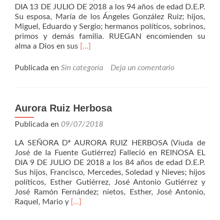
DIA 13 DE JULIO DE 2018 a los 94 años de edad D.E.P.
Su esposa, María de los Ángeles González Ruiz; hijos,
Miguel, Eduardo y Sergio; hermanos políticos, sobrinos,
primos y demás familia. RUEGAN encomienden su
Leer
alma a Dios en sus
[…]
másLaurentino
Martínez
Publicada en
Sin categoría
Deja un comentario
Pérez
Aurora Ruiz Herbosa
Publicada en
09/07/2018
LA SEÑORA Dª AURORA RUIZ HERBOSA (Viuda de
José de la Fuente Gutiérrez) Falleció en REINOSA EL
DIA 9 DE JULIO DE 2018 a los 84 años de edad D.E.P.
Sus hijos, Francisco, Mercedes, Soledad y Nieves; hijos
políticos, Esther Gutiérrez, José Antonio Gutiérrez y
José Ramón Fernández; nietos, Esther, José Antonio,
Leer
Raquel, Mario y
[…]
másAurora