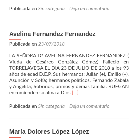
másMaría
Candelas
Publicada en
Sin categoría
Deja un comentario
Estebanez
Estalayo
Avelina Fernandez Fernandez
Publicada en
23/07/2018
LA SEÑORA Dª AVELINA FERNANDEZ FERNANDEZ (
Viuda de Cesáreo González Gómez) Falleció en
TORRELAVEGA EL DIA 23 DE JULIO DE 2018 a los 93
años de edad D.E.P. Sus hermanos: Julián (+), Emilio (+),
Asunción y Sofía; hermanos políticos, Fernando Zabala
y Angelita; Sobrinos, primos y demás familia. RUEGAN
Leer
encomienden su alma a Dios
[…]
másAvelina
Fernandez
Publicada en
Sin categoría
Deja un comentario
Fernandez
María Dolores López López