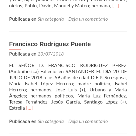
Leer
nietos, Pablo, David, Manuel y Mateo; hermana,
[…]
másJulian
Prieto
Publicada en
Sin categoría
Deja un comentario
Saiz
Francisco Rodríguez Puente
Publicada en
20/07/2018
EL SEÑOR D. FRANCISCO RODRIGUEZ PEREZ
(Ambuiberica) Falleció en SANTANDER EL DIA 20 DE
JULIO DE 2018 a los 59 años de edad D.E.P. Su esposa,
María Isabel López Herrero; madre política, Isabel
Herrero; hermanos, José Luis (+), Urbano y María
Ángeles; hermanos políticos, María Luz Fernández,
Teresa Fernández, Jesús García, Santiago López (+),
Leer
Estrella
[…]
másFrancisco
Rodríguez
Publicada en
Sin categoría
Deja un comentario
Puente