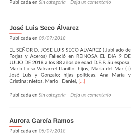
Ruiz
Publicada en
Sin categoría
Deja un comentario
Herbosa
José Luis Seco Álvarez
Publicada en
09/07/2018
EL SEÑOR D. JOSE LUIS SECO ALVAREZ ( Jubilado de
Forjas y Aceros) Falleció en REINOSA EL DIA 9 DE
JULIO DE 2018 a los 88 años de edad D.E.P. Su esposa,
María Luisa Valcarcel Llanillo; hijos, María del Mar (+)
José Luis y Gonzalo; hijas políticas, Ana María y
Leer
Cristina; nietos, Mario , Daniel,
[…]
másJosé
Luis
Publicada en
Sin categoría
Deja un comentario
Seco
Álvarez
Aurora García Ramos
Publicada en
05/07/2018