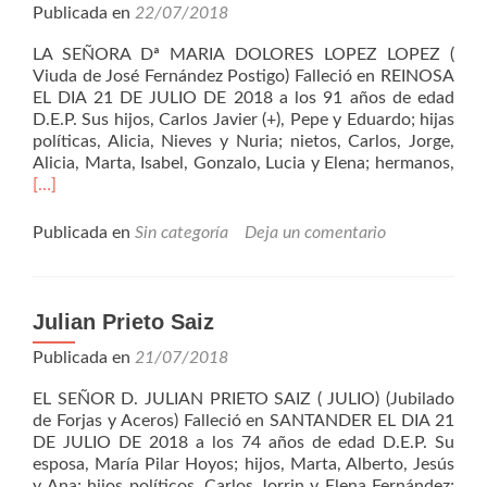
Publicada en
22/07/2018
LA SEÑORA Dª MARIA DOLORES LOPEZ LOPEZ (
Viuda de José Fernández Postigo) Falleció en REINOSA
EL DIA 21 DE JULIO DE 2018 a los 91 años de edad
D.E.P. Sus hijos, Carlos Javier (+), Pepe y Eduardo; hijas
políticas, Alicia, Nieves y Nuria; nietos, Carlos, Jorge,
Leer
Alicia, Marta, Isabel, Gonzalo, Lucia y Elena; hermanos,
más
[…]
Dol
Lóp
Publicada en
Sin categoría
Deja un comentario
Lóp
Julian Prieto Saiz
Publicada en
21/07/2018
EL SEÑOR D. JULIAN PRIETO SAIZ ( JULIO) (Jubilado
de Forjas y Aceros) Falleció en SANTANDER EL DIA 21
DE JULIO DE 2018 a los 74 años de edad D.E.P. Su
esposa, María Pilar Hoyos; hijos, Marta, Alberto, Jesús
y Ana; hijos políticos, Carlos Jorrin y Elena Fernández;