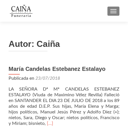
CAMBI
Autor:
Caiña
Navegación
María Candelas Estebanez Estalayo
de
Publicada en
23/07/2018
entradas
LA SEÑORA Dª Mª CANDELAS ESTEBANEZ
ESTALAYO (Viuda de Maximino Vélez Revilla) Falleció
en SANTANDER EL DIA 23 DE JULIO DE 2018 a los 89
años de edad D.E.P. Sus hijas, María Elena y Marga;
hijos políticos, Manuel Jesús Pérez y Adolfo Díez (+);
nietos, Sara, Diego y Oscar; nietos políticos, Francisco
Leer
y Miriam; bisnieto,
[…]