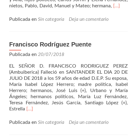
Leer
nietos, Pablo, David, Manuel y Mateo; hermana,
[…]
másJulian
Prieto
Publicada en
Sin categoría
Deja un comentario
Saiz
Francisco Rodríguez Puente
Publicada en
20/07/2018
EL SEÑOR D. FRANCISCO RODRIGUEZ PEREZ
(Ambuiberica) Falleció en SANTANDER EL DIA 20 DE
JULIO DE 2018 a los 59 años de edad D.E.P. Su esposa,
María Isabel López Herrero; madre política, Isabel
Herrero; hermanos, José Luis (+), Urbano y María
Ángeles; hermanos políticos, María Luz Fernández,
Teresa Fernández, Jesús García, Santiago López (+),
Leer
Estrella
[…]
másFrancisco
Rodríguez
Publicada en
Sin categoría
Deja un comentario
Puente