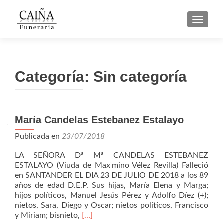
CAMBI
Categoría: Sin categoría
Navegación
María Candelas Estebanez Estalayo
de
Publicada en
23/07/2018
entradas
LA SEÑORA Dª Mª CANDELAS ESTEBANEZ
ESTALAYO (Viuda de Maximino Vélez Revilla) Falleció
en SANTANDER EL DIA 23 DE JULIO DE 2018 a los 89
años de edad D.E.P. Sus hijas, María Elena y Marga;
hijos políticos, Manuel Jesús Pérez y Adolfo Díez (+);
nietos, Sara, Diego y Oscar; nietos políticos, Francisco
Leer
y Miriam; bisnieto,
[…]