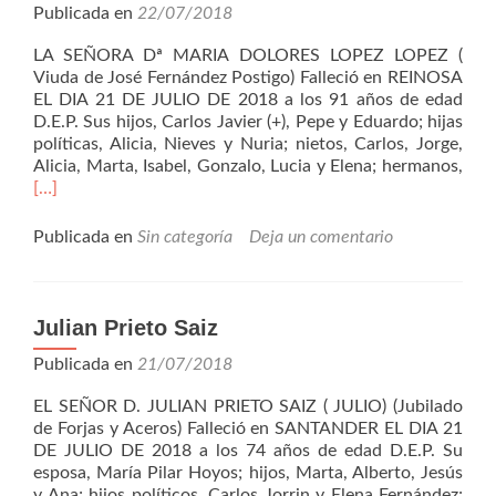
Publicada en
22/07/2018
LA SEÑORA Dª MARIA DOLORES LOPEZ LOPEZ (
Viuda de José Fernández Postigo) Falleció en REINOSA
EL DIA 21 DE JULIO DE 2018 a los 91 años de edad
D.E.P. Sus hijos, Carlos Javier (+), Pepe y Eduardo; hijas
políticas, Alicia, Nieves y Nuria; nietos, Carlos, Jorge,
Leer
Alicia, Marta, Isabel, Gonzalo, Lucia y Elena; hermanos,
más
[…]
Dol
Lóp
Publicada en
Sin categoría
Deja un comentario
Lóp
Julian Prieto Saiz
Publicada en
21/07/2018
EL SEÑOR D. JULIAN PRIETO SAIZ ( JULIO) (Jubilado
de Forjas y Aceros) Falleció en SANTANDER EL DIA 21
DE JULIO DE 2018 a los 74 años de edad D.E.P. Su
esposa, María Pilar Hoyos; hijos, Marta, Alberto, Jesús
y Ana; hijos políticos, Carlos Jorrin y Elena Fernández;