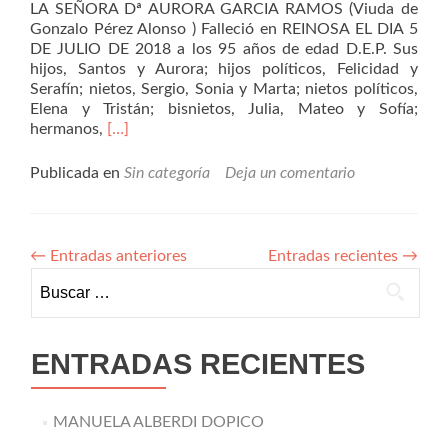
LA SEÑORA Dª AURORA GARCIA RAMOS (Viuda de
Gonzalo Pérez Alonso ) Falleció en REINOSA EL DIA 5
DE JULIO DE 2018 a los 95 años de edad D.E.P. Sus
hijos, Santos y Aurora; hijos políticos, Felicidad y
Serafín; nietos, Sergio, Sonia y Marta; nietos políticos,
Elena y Tristán; bisnietos, Julia, Mateo y Sofía;
Leer
hermanos,
[…]
másAurora
García
Publicada en
Sin categoría
Deja un comentario
Ramos
←
Entradas anteriores
Entradas recientes
→
Buscar:
ENTRADAS RECIENTES
MANUELA ALBERDI DOPICO