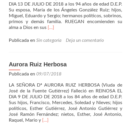
DIA 13 DE JULIO DE 2018 a los 94 años de edad D.E.P.
Su esposa, María de los Ángeles González Ruiz; hijos,
Miguel, Eduardo y Sergio; hermanos políticos, sobrinos,
primos y demás familia. RUEGAN encomienden su
Leer
alma a Dios en sus
[…]
másLaurentino
Martínez
Publicada en
Sin categoría
Deja un comentario
Pérez
Aurora Ruiz Herbosa
Publicada en
09/07/2018
LA SEÑORA Dª AURORA RUIZ HERBOSA (Viuda de
José de la Fuente Gutiérrez) Falleció en REINOSA EL
DIA 9 DE JULIO DE 2018 a los 84 años de edad D.E.P.
Sus hijos, Francisco, Mercedes, Soledad y Nieves; hijos
políticos, Esther Gutiérrez, José Antonio Gutiérrez y
José Ramón Fernández; nietos, Esther, José Antonio,
Leer
Raquel, Mario y
[…]
másAurora