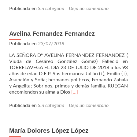
másMaría
Candelas
Publicada en
Sin categoría
Deja un comentario
Estebanez
Estalayo
Avelina Fernandez Fernandez
Publicada en
23/07/2018
LA SEÑORA Dª AVELINA FERNANDEZ FERNANDEZ (
Viuda de Cesáreo González Gómez) Falleció en
TORRELAVEGA EL DIA 23 DE JULIO DE 2018 a los 93
años de edad D.E.P. Sus hermanos: Julián (+), Emilio (+),
Asunción y Sofía; hermanos políticos, Fernando Zabala
y Angelita; Sobrinos, primos y demás familia. RUEGAN
Leer
encomienden su alma a Dios
[…]
másAvelina
Fernandez
Publicada en
Sin categoría
Deja un comentario
Fernandez
María Dolores López López