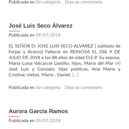
Ruiz
Publicada en
Sin categoría
Deja un comentario
Herbosa
José Luis Seco Álvarez
Publicada en
09/07/2018
EL SEÑOR D. JOSE LUIS SECO ALVAREZ ( Jubilado de
Forjas y Aceros) Falleció en REINOSA EL DIA 9 DE
JULIO DE 2018 a los 88 años de edad D.E.P. Su esposa,
María Luisa Valcarcel Llanillo; hijos, María del Mar (+)
José Luis y Gonzalo; hijas políticas, Ana María y
Leer
Cristina; nietos, Mario , Daniel,
[…]
másJosé
Luis
Publicada en
Sin categoría
Deja un comentario
Seco
Álvarez
Aurora García Ramos
Publicada en
05/07/2018