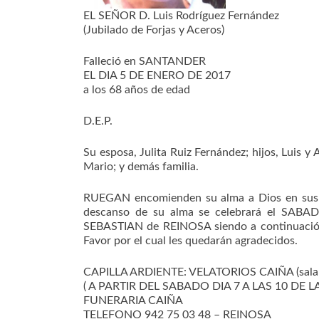
EL SEÑOR D. Luis Rodríguez Fernández
(Jubilado de Forjas y Aceros)
Falleció en SANTANDER
EL DIA 5 DE ENERO DE 2017
a los 68 años de edad
D.E.P.
Su esposa, Julita Ruiz Fernández; hijos, Luis y 
Mario; y demás familia.
RUEGAN encomienden su alma a Dios en sus or
descanso de su alma se celebrará el SABA
SEBASTIAN de REINOSA siendo a continuació
Favor por el cual les quedarán agradecidos.
CAPILLA ARDIENTE: VELATORIOS CAIÑA (sala 
( A PARTIR DEL SABADO DIA 7 A LAS 10 DE
FUNERARIA CAIÑA
TELEFONO 942 75 03 48 – REINOSA